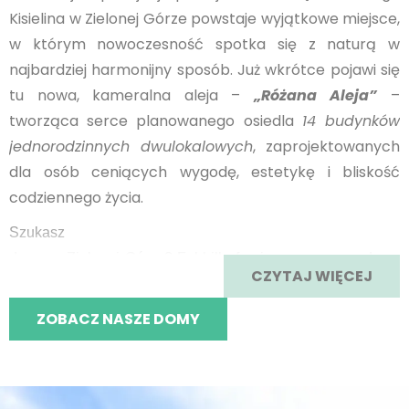
Kisielina w Zielonej Górze powstaje wyjątkowe miejsce,
w którym nowoczesność spotka się z naturą w
najbardziej harmonijny sposób. Już wkrótce pojawi się
tu nowa, kameralna aleja –
„Różana Aleja”
–
tworząca serce planowanego osiedla
14 budynków
jednorodzinnych dwulokalowych
, zaprojektowanych
dla osób ceniących wygodę, estetykę i bliskość
codziennego życia.
Szukasz
domu w Zielonej Górze? Fabhill oferuje nowoczesne domy
CZYTAJ WIĘCEJ
na sprzedaż w świetnej
Każdy
lokalizacji. Sprawdź ceny i dostępność już teraz.
ZOBACZ NASZE DOMY
lokal oferuje przemyślaną, jasną i funkcjonalną
przestrzeń, którą dopełnia przestronny garaż na dwa
samochody – idealny zarówno dla rodzin