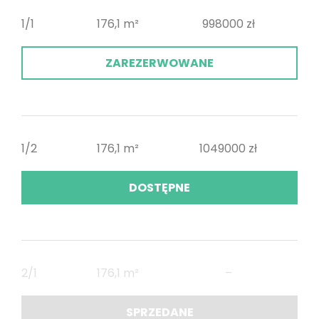
1/1
176,1 m²
998000 zł
ZAREZERWOWANE
1/2
176,1 m²
1049000 zł
DOSTĘPNE
2/1
176,1 m²
–
SPRZEDANE