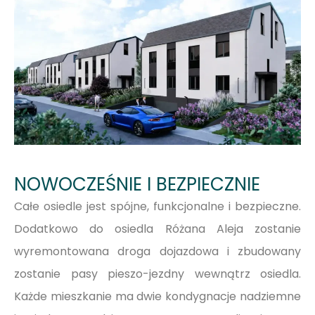
budynku. Prosta forma dachu umożliwia również
montaż instalacji fotowoltaicznej jako opcji. Domy
są wyposażone we wszystkie niezbędne media:
wodę, prąd, gaz (w tym ogrzewanie gazowe),
kanalizację i światłowód, a także w drenaż
opaskowy i instalację odgromową.
Używamy wyłącznie najwyższej jakości
materiałów budowlanych, współpracując z
najlepszymi lokalnymi dostawcami, co
NOWOCZEŚNIE I BEZPIECZNIE
gwarantuje solidność wykonania oraz
Całe osiedle jest spójne, funkcjonalne i bezpieczne.
długowieczność całej konstrukcji.
Dodatkowo do osiedla Różana Aleja zostanie
Wszystkie domy oddajemy w stanie
wyremontowana droga dojazdowa i zbudowany
deweloperskim, przygotowane do wykończenia
zostanie pasy pieszo-jezdny wewnątrz osiedla.
zgodnie z indywidualnymi potrzebami
Każde mieszkanie ma dwie kondygnacje nadziemne
mieszkańców. Do każdego segmentu prowadzi