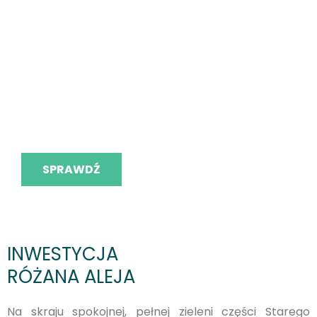
ul. Stary Kisielin - Wiosenna
Jak zmieni się Twoje życie,
gdy zamieszkasz na Różanej
Alei?
SPRAWDŹ
INWESTYCJA
RÓŻANA ALEJA
Na skraju spokojnej, pełnej zieleni części Starego