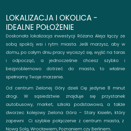
domowym zaciszu, a wieczory spędza się wśród
bliskich w atmosferze, która łączy komfort
LOKALIZACJA I OKOLICA -
nowoczesnych rozwiązań z urokiem przyjaznego
IDEALNE POŁOŻENIE
sąsiedztwa.
Doskonała lokalizacja inwestycji Różana Aleja łączy ze
sobą spokój wsi i rytm miasta. Jeśli marzysz, aby w
domu, po całym dniu pracy wyciszyć się, wyjść na taras
i odpocząć, a jednocześnie chcesz szybko i
bezproblemowo dotrzeć do miasta, to właśnie
spełniamy Twoje marzenie.
Od centrum Zielonej Góry dzieli Cię jedynie 8 minut
drogi. W sąsiedztwie znajduje się przystanek
autobusowy, market, szkoła podstawowa, a także
dworzec kolejowy Zielona Góra – Stary Kisielin, który
zapewni Ci szybkie połączenie z centrum miasta, z
Nową Solą, Wrocławiem, Poznaniem czy Berlinem.