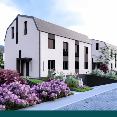
korzystających z dwóch aut, jak i osób
potrzebujących dodatkowego miejsca na rowery,
sprzęt sportowy czy warsztatowe pasje. Prywatne
ogrody pozwalają odetchnąć po intensywnym dniu,
stworzyć miejsce spotkań przy kawie lub zielony kącik
do zabawy dla dzieci.
Planowana elegancka, spójna architektura
harmonijnie wkomponuje się w zielone otoczenie
Starego Kisielina. Wzdłuż
„Różanej Alei”
powstaną
alejki spacerowe, starannie zaprojektowana zieleń
oraz miejsca sprzyjające spokojowi i sąsiedzkim
relacjom.
„Różana Aleja”
będzie miejscem, w którym
codzienność stanie się lżejsza, a każdy dzień zyska
szansę, by rozkwitnąć. Tu poranki pachną świeżo
skoszoną trawą, popołudnia sprzyjają pracy w