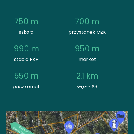
750
 m
700
 m
szkoła
przystanek MZK
990
 m
950
 m
stacja PKP
market
550
 m
2.1
 km
paczkomat
węzeł S3