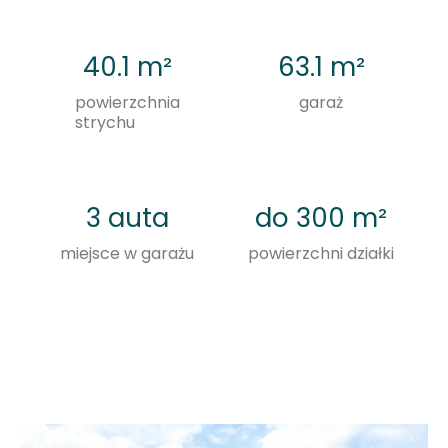
Poddasze dostępne w każdym lokalu daje
możliwość przyszłej adaptacji – jako dodatkowa
40.1
 m²
63.1
 m²
sypialnia, gabinet, przestrzeń rekreacyjna lub
powierzchnia
garaż
praktyczny magazyn.
strychu
Komfortowe wnętrza zaprojektowano w oparciu
o funkcjonalne układy z możliwością
indywidualnej aranżacji. Wysokie pomieszczenia,
3
 auta
do 
300
 m²
naturalne doświetlenie oraz duże okna tarasowe
miejsce w garażu
powierzchni działki
tworzą przestrzeń sprzyjającą wygodnemu życiu
i nowoczesnemu stylowi mieszkania.
Wysoka energooszczędność to kluczowy
element inwestycji. Zastosowano nowoczesne
materiały izolacyjne, w tym styropian o grubości
15 cm do ocieplenia fundamentów oraz styropian
grafitowy o grubości 20 cm do ocieplenia ścian