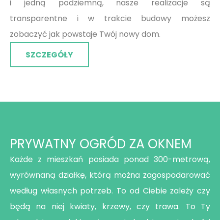
estetyczny, trwały chodnik i podjazd do garażu,
i jedną podziemną, nasze realizacje są
które wykonane są kostki brukowej. Kameralny
transparentne i w trakcie budowy możesz
układ zabudowy sprzyja prywatności i
zobaczyć jak powstaje Twój nowy dom.
spokojnemu wypoczynkowi.
SZCZEGÓŁY
PRYWATNY OGRÓD ZA OKNEM
Każde z mieszkań posiada ponad 300-metrową,
wyrównaną działkę, którą można zagospodarować
według własnych potrzeb. To od Ciebie zależy czy
będą na niej kwiaty, krzewy, czy trawa. To Ty