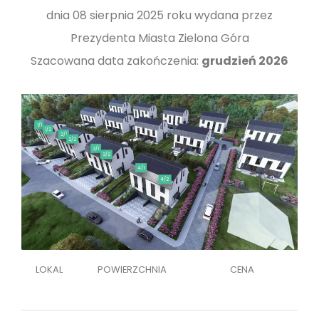
dnia 08 sierpnia 2025 roku wydana przez
Prezydenta Miasta Zielona Góra
Szacowana data zakończenia:
grudzień 2026
1/1
1/2
2/1
2/2
3/1
3/2
4/1
4/2
LOKAL
POWIERZCHNIA
CENA